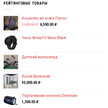
РЕЙТИНГОВЫЕ ТОВАРЫ
Кошелёк из кожи Питон
Первоначальная
Текущая
7,500.00
₽
6,500.00
₽
цена
цена:
составляла
6,500.00 ₽.
Часы AmazFit Nexo Black
7,500.00 ₽.
Детский велосипед
Кухня Валенсия
93,000.00
₽
Портативная колонка Defender
1,300.00
₽