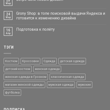
28
Мар
Grony Shop: в топе поисковой выдачи Яндекса и
24
Мар
готовится к изменению дизайна
Подготовка к полёту
16
Апр
ТЭГИ
Костюм
Кроссовки
Одежда
детская одежда
детский костюм
женская одежда
женская одежда в Грозном
классическая одежда
магазин женской одежды
мужская одежда
мужские
футболка
ПОДПИСКА