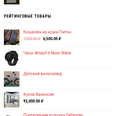
РЕЙТИНГОВЫЕ ТОВАРЫ
Кошелёк из кожи Питон
Первоначальная
Текущая
7,500.00
₽
6,500.00
₽
цена
цена:
составляла
6,500.00 ₽.
Часы AmazFit Nexo Black
7,500.00 ₽.
Детский велосипед
Кухня Валенсия
93,000.00
₽
Портативная колонка Defender