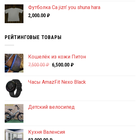
Футболка Ca jizn’ you shuna hara
2,000.00
₽
РЕЙТИНГОВЫЕ ТОВАРЫ
Кошелёк из кожи Питон
Первоначальная
Текущая
7,500.00
₽
6,500.00
₽
цена
цена:
составляла
6,500.00 ₽.
Часы AmazFit Nexo Black
7,500.00 ₽.
Детский велосипед
Кухня Валенсия