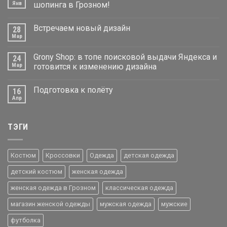
Янв
шопинга в Грозном!
Встречаем новый дизайн
28
Мар
Grony Shop: в топе поисковой выдачи Яндекса и
24
Мар
готовится к изменению дизайна
Подготовка к полёту
16
Апр
ТЭГИ
Костюм
Кроссовки
Одежда
детская одежда
детский костюм
женская одежда
женская одежда в Грозном
классическая одежда
магазин женской одежды
мужская одежда
мужские
футболка