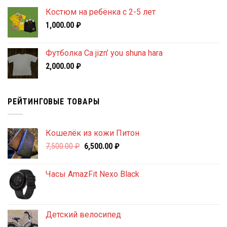
Костюм на ребёнка с 2-5 лет
1,000.00
₽
Футболка Ca jizn’ you shuna hara
2,000.00
₽
РЕЙТИНГОВЫЕ ТОВАРЫ
Кошелёк из кожи Питон
Первоначальная
Текущая
7,500.00
₽
6,500.00
₽
цена
цена:
составляла
6,500.00 ₽.
Часы AmazFit Nexo Black
7,500.00 ₽.
Детский велосипед