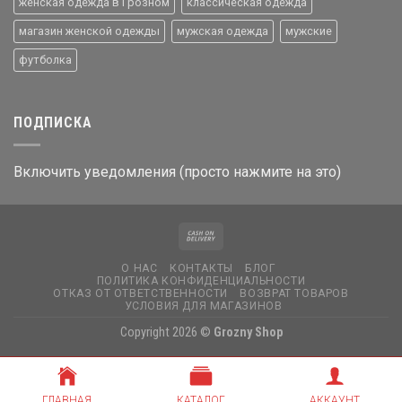
женская одежда в Грозном
классическая одежда
магазин женской одежды
мужская одежда
мужские
футболка
ПОДПИСКА
Включить уведомления (просто нажмите на это)
О НАС
КОНТАКТЫ
БЛОГ
ПОЛИТИКА КОНФИДЕНЦИАЛЬНОСТИ
ОТКАЗ ОТ ОТВЕТСТВЕННОСТИ
ВОЗВРАТ ТОВАРОВ
УСЛОВИЯ ДЛЯ МАГАЗИНОВ
Copyright 2026 ©
Grozny Shop
ГЛАВНАЯ
КАТАЛОГ
АККАУНТ